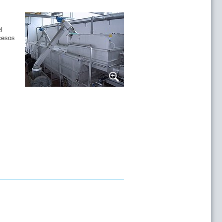
l
ocesos
. Desde entonces, cientos de ingenierías y
atamiento por la fiabilidad en su
io requerido. Nuestra planta compacta de
s adicionales a los iniciales para ofrecer
 no sólo es sencillo y rápido, si no que