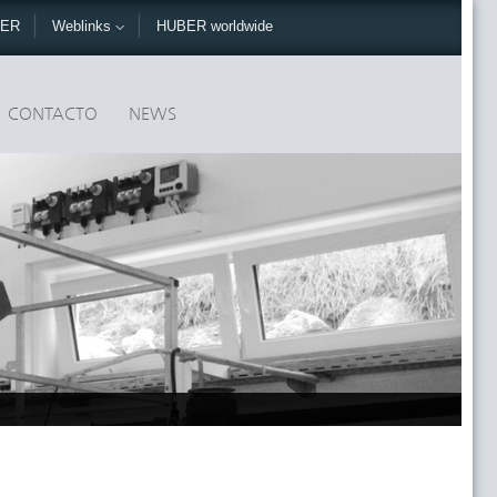
BER
Weblinks
HUBER worldwide
CONTACTO
NEWS