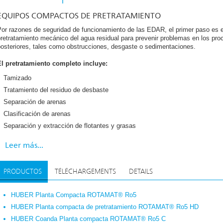
EQUIPOS COMPACTOS DE PRETRATAMIENTO
Por razones de seguridad de funcionamiento de las EDAR, el primer paso es e
retratamiento mecánico del agua residual para prevenir problemas en los pr
posteriores, tales como obstrucciones, desgaste o sedimentaciones.
El pretratamiento completo incluye:
Tamizado
a primera planta de pretratamiento se desarrolló y suministró en los años 80
Tratamiento del residuo de desbaste
xplotadores han seleccionado e instalado nuestras plantas compactas de pretr
funcionamiento, por sus bajos costes de mantenimiento y por el escaso espac
Separación de arenas
retratamiento ha ido mejorando continuamente, añadiéndose modelos y tamaño
Clasificación de arenas
 los explotadores una óptima solución a sus problemas específicos.
Separación y extracción de flotantes y grasas
a planificación e instalación de nuestros equipos compactos de pretratamiento
ahorra considerablemente costes de construcción.
Leer más...
PRODUCTOS
TÉLÉCHARGEMENTS
DETAILS
HUBER Planta Compacta ROTAMAT® Ro5
HUBER Planta compacta de pretratamiento ROTAMAT® Ro5 HD
HUBER Coanda Planta compacta ROTAMAT® Ro5 C