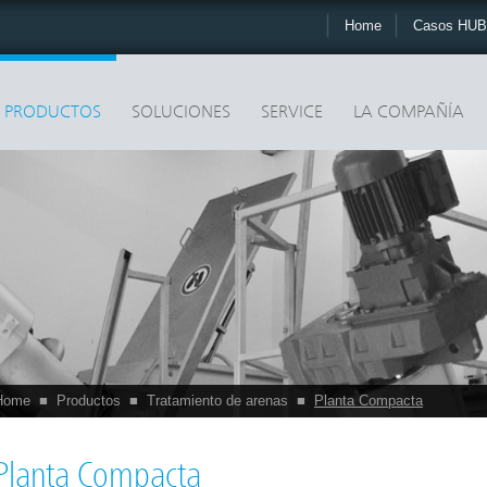
Home
Casos HU
PRODUCTOS
SOLUCIONES
SERVICE
LA COMPAÑÍA
Home
■
Productos
■
Tratamiento de arenas
■
Planta Compacta
Planta Compacta